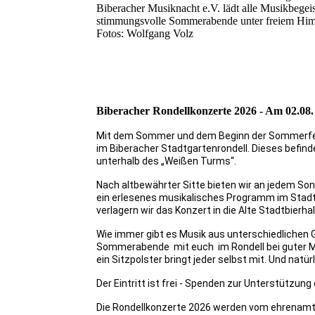
Biberacher Musiknacht e.V. lädt alle Musikbegei
stimmungsvolle Sommerabende unter freiem Him
Fotos: Wolfgang Volz
Biberacher Rondellkonzerte 2026 - Am 02.08. 
Mit dem Sommer und dem Beginn der Sommerferien
im Biberacher Stadtgartenrondell. Dieses befinde
unterhalb des „Weißen Turms“.
Nach altbewährter Sitte bieten wir an jedem So
ein erlesenes musikalisches Programm im Stadt
verlagern wir das Konzert in die Alte Stadtbierha
Wie immer gibt es Musik aus unterschiedlichen G
Sommerabende mit euch im Rondell bei guter Musi
ein Sitzpolster bringt jeder selbst mit. Und natür
Der Eintritt ist frei - Spenden zur Unterstützun
Die Rondellkonzerte 2026 werden vom ehrenamtli