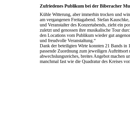
Zufriedenes Publikum bei der Biberacher Mu
Kühle Witterung, aber immerhin trocken und win
am vergangenen Freitagabend. Stefan Kauschke, 
und Veranstalter des Konzertabends, zieht ein po
zuletzt und genossen ihre musikalische Tour durc
den Locations vom Publikum wieder gut angenom
und freudvolle Veranstaltung.“
Dank der beteiligten Wirte konnten 21 Bands in 
passende Zuordnung zum jeweiligen Auftrittsor
abwechslungsreiches, breites Angebot machen u
manchmal fast wie die Quadratur des Kreises vor
26-03-20 MuNa_1FriendsConnection_HBS913
26-03-20 MuNa_7KegelclubToronto_HBS8960
26-03-20 MuNa_7KegelclubToronto_HBS8945
26-03-20 MuNa_7KegelclubToronto_HBS8944
26-03-20 MuNa_7KegelclubToronto_HBS8936