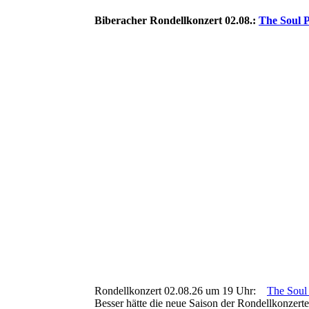
Biberacher Rondellkonzert 02.08.:
The Soul 
Soul_Plumbers_5931
Soul_Plumbers_5935
Soul_Plumbers_5939
Soul_Plumbers_5941
Soul_Plumbers_5947
Soul_Plumbers_5951
Soul_Plumbers_5956
Soul_Plumbers_5970
Soul_Plumbers_5977
Rondellkonzert 02.08.26 um 19 Uhr:
The Soul
Besser hätte die neue Saison der Rondellkonze