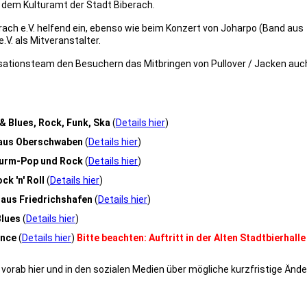
 dem Kulturamt der Stadt Biberach.
erach e.V. helfend ein, ebenso wie beim Konzert von Joharpo (Band aus
.V. als Mitveranstalter.
isationsteam den Besuchern das Mitbringen von Pullover / Jacken auc
& Blues, Rock, Funk, Ska
(
Details hier
)
 aus Oberschwaben
(
Details hier
)
urm-Pop und Rock
(
Details hier
)
ck 'n' Roll
(
Details hier
)
 aus Friedrichshafen
(
Details hier
)
Blues
(
Details hier
)
ence
(
Details hier
)
Bitte beachten: Auftritt in der Alten Stadtbierhalle
orab hier und in den sozialen Medien über mögliche kurzfristige Änd