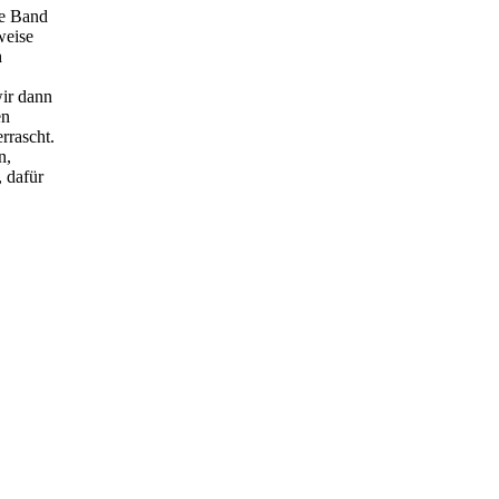
ne Band
weise
h
ir dann
en
rrascht.
n,
, dafür