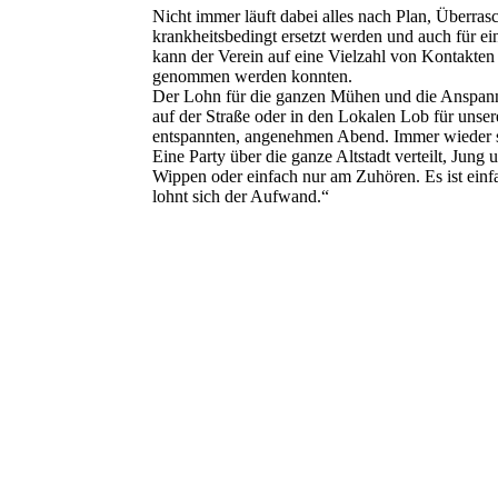
Nicht immer läuft dabei alles nach Plan, Überra
krankheitsbedingt ersetzt werden und auch für e
kann der Verein auf eine Vielzahl von Kontakten
genommen werden konnten.
Der Lohn für die ganzen Mühen und die Anspannu
auf der Straße oder in den Lokalen Lob für uns
entspannten, angenehmen Abend. Immer wieder s
Eine Party über die ganze Altstadt verteilt, J
Wippen oder einfach nur am Zuhören. Es ist einfa
lohnt sich der Aufwand.“
26-03-20 MuNa_9RockingRebels_HBS8981rA
26-03-20 MuNa_9RockingRebels_HBS8986rA
26-03-20 MuNa_9RockingRebels_HBS8987rA
26-03-20 MuNa_9RockingRebels_HBS8989r2k
26-03-20 MuNa_9RockingRebels_HBS8998r2k