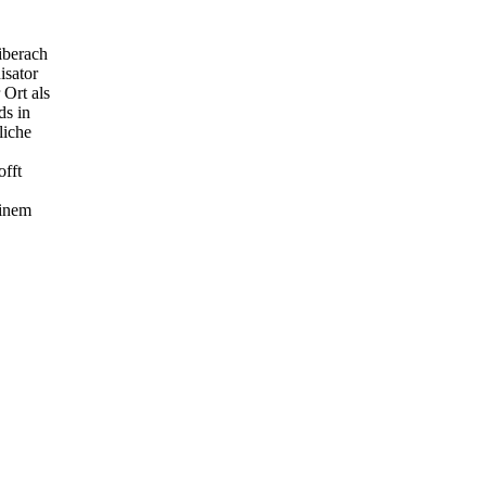
iberach
isator
 Ort als
ds in
liche
offt
einem