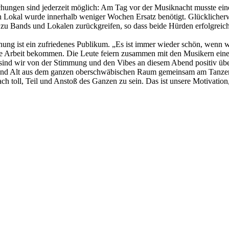
schungen sind jederzeit möglich: Am Tag vor der Musiknacht musste ei
in Lokal wurde innerhalb weniger Wochen Ersatz benötigt. Glücklicher
 zu Bands und Lokalen zurückgreifen, so dass beide Hürden erfolgreic
ng ist ein zufriedenes Publikum. „Es ist immer wieder schön, wenn w
ere Arbeit bekommen. Die Leute feiern zusammen mit den Musikern ein
ind wir von der Stimmung und den Vibes an diesem Abend positiv übe
ung und Alt aus dem ganzen oberschwäbischen Raum gemeinsam am Tanze
ch toll, Teil und Anstoß des Ganzen zu sein. Das ist unsere Motivation
2k
2k
2k