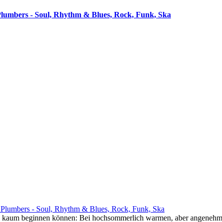
Plumbers - Soul, Rhythm & Blues, Rock, Funk, Ska
 Plumbers - Soul, Rhythm & Blues, Rock, Funk, Ska
rte kaum beginnen können: Bei hochsommerlich warmen, aber angeneh