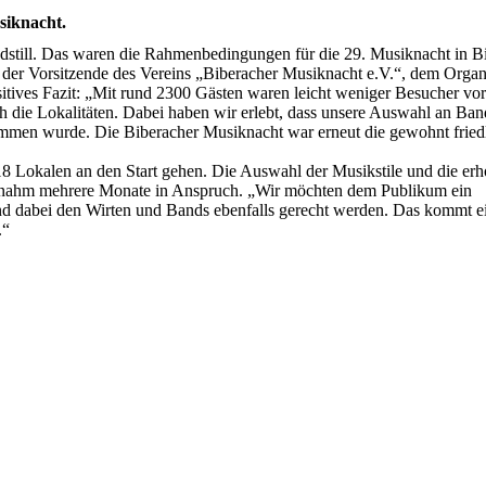
siknacht.
dstill. Das waren die Rahmenbedingungen für die 29. Musiknacht in B
der Vorsitzende des Vereins „Biberacher Musiknacht e.V.“, dem Organ
sitives Fazit: „Mit rund 2300 Gästen waren leicht weniger Besucher vor
h die Lokalitäten. Dabei haben wir erlebt, dass unsere Auswahl an Ban
men wurde. Die Biberacher Musiknacht war erneut die gewohnt fried
18 Lokalen an den Start gehen. Die Auswahl der Musikstile und die erh
t nahm mehrere Monate in Anspruch. „Wir möchten dem Publikum ein
nd dabei den Wirten und Bands ebenfalls gerecht werden. Das kommt 
.“
8rA2k
rA2k
r2k
r2k
rA2k