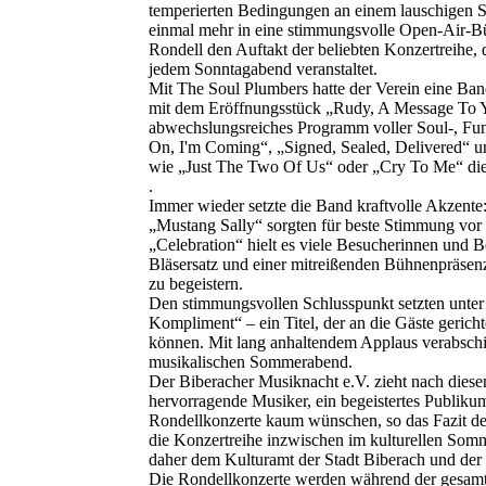
temperierten Bedingungen an einem lauschigen 
einmal mehr in eine stimmungsvolle Open-Air-
Rondell den Auftakt der beliebten Konzertreihe
jedem Sonntagabend veranstaltet.
Mit The Soul Plumbers hatte der Verein eine Band
mit dem Eröffnungsstück „Rudy, A Message To Yo
abwechslungsreiches Programm voller Soul-, Fun
On, I'm Coming“, „Signed, Sealed, Delivered“ u
wie „Just The Two Of Us“ oder „Cry To Me“ die
.
Immer wieder setzte die Band kraftvolle Akzent
„Mustang Sally“ sorgten für beste Stimmung vor
„Celebration“ hielt es viele Besucherinnen und B
Bläsersatz und einer mitreißenden Bühnenpräsen
zu begeistern.
Den stimmungsvollen Schlusspunkt setzten unte
Kompliment“ – ein Titel, der an die Gäste geric
können. Mit lang anhaltendem Applaus verabschi
musikalischen Sommerabend.
Der Biberacher Musiknacht e.V. zieht nach diesem
hervorragende Musiker, ein begeistertes Publiku
Rondellkonzerte kaum wünschen, so das Fazit der
die Konzertreihe inzwischen im kulturellen So
daher dem Kulturamt der Stadt Biberach und der 
Die Rondellkonzerte werden während der gesamt