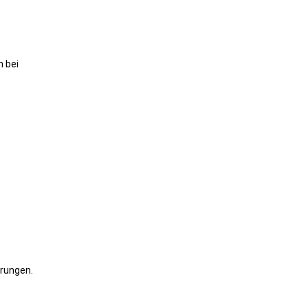
h bei
erungen.