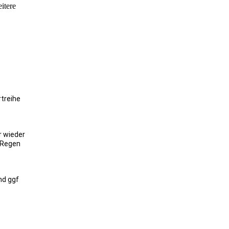
itere
treihe
r wieder
 Regen
nd ggf