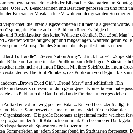
Sommerabend verwandelte sich der Biberacher Stadtgarten am Sonntag
Bühne. Über 270 Besucherinnen und Besucher genossen im und rund u
, die der Biberacher Musiknacht e.V. während der gesamten Sommerferi
 verpflichtet, die ihrem ausgezeichneten Ruf mehr als gerecht wurde. 
u“ sprang der Funke auf das Publikum über. Es folgte ein
k- und Rockklassiker, das keine Wünsche offenließ. Bei „Soul Man“,
nd „Valerie“ wurde mitgewippt und mitgesungen, während gefühlvolle 
 entspannte Atmosphäre des Sommerabends perfekt unterstrichen.
e: „Hard To Handle“, „Seven Nation Army“, „Brick House“, „Superstit
 der Bühne und animierten das Publikum zum Mitsingen. Spätestens be
esucher nicht mehr auf ihren Plätzen. Mit ihrer Spielfreude, ihrem druc
z verstanden es The Soul Plumbers, das Publikum von Beginn bis zum 
r anderem „Brown Eyed Girl“, „Proud Mary“ und schließlich „Ein
htet kaum besser zu diesem rundum gelungenen Konzertabend hätte pas
edete das Publikum die Band und dankte für einen unvergesslichen
 Auftakt eine durchweg positive Bilanz. Ein voll besetzter Stadtgarten
m und ideales Sommerwetter – mehr kann man sich für den Start der
 Organisatioren. Die große Resonanz zeigt einmal mehr, welchen fest
mmerprogramm der Stadt Biberach einnimmt. Ein besonderer Dank gebüh
Kreissparkasse als Sponsoren der Konzertreihe.
en Sommerferien an jedem Sonntagabend im Stadtgarten fortgesetzt. D