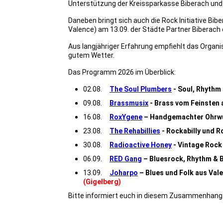
Unterstützung der Kreissparkasse Biberach und
Daneben bringt sich auch die Rock Initiative Bib
Valence) am 13.09. der Städte Partner Biberach e
Aus langjähriger Erfahrung empfiehlt das Organ
gutem Wetter.
Das Programm 2026 im Überblick:
02.08.
The Soul Plumbers
- Soul, Rhythm 
09.08.
Brassmusix
- Brass vom Feinsten
16.08.
RoxYgene
– Handgemachter Ohrw
23.08.
The Rehabillies
- Rockabilly und Ro
30.08.
Radioactive Honey
- Vintage Rock
06.09.
RED Gang
– Bluesrock, Rhythm & 
13.09.
Joharpo
– Blues und Folk aus Val
(Gigelberg)
Bitte informiert euch in diesem Zusammenhang v