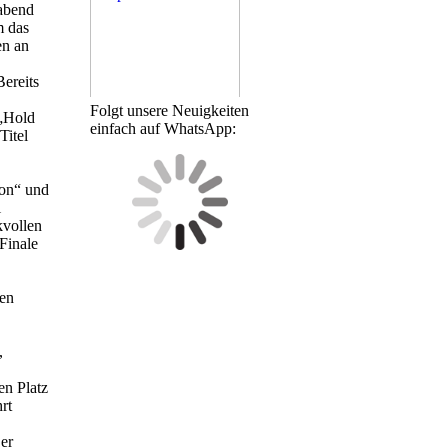
abend
m das
en an
Bereits
Folgt unsere Neuigkeiten
 „Hold
einfach auf WhatsApp:
Titel
ion“ und
i
kvollen
Finale
sen
,
en Platz
rt
er