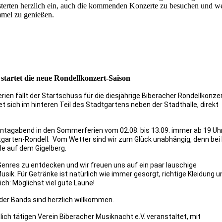
sterten herzlich ein, auch die kommenden Konzerte zu besuchen und we
mel zu genießen.
startet die neue Rondellkonzert-Saison
 fällt der Startschuss für die diesjährige Biberacher Rondellkonzer
t sich im hinteren Teil des Stadtgartens neben der Stadthalle, direkt
nntagabend in den Sommerferien vom 02.08. bis 13.09. immer ab 19 Uh
garten-Rondell. Vom Wetter sind wir zum Glück unabhängig, denn bei
lle auf dem Gigelberg.
enres zu entdecken und wir freuen uns auf ein paar lauschige
k. Für Getränke ist natürlich wie immer gesorgt, richtige Kleidung u
lich: Möglichst viel gute Laune!
g der Bands sind herzlich willkommen.
ch tätigen Verein Biberacher Musiknacht e.V. veranstaltet, mit